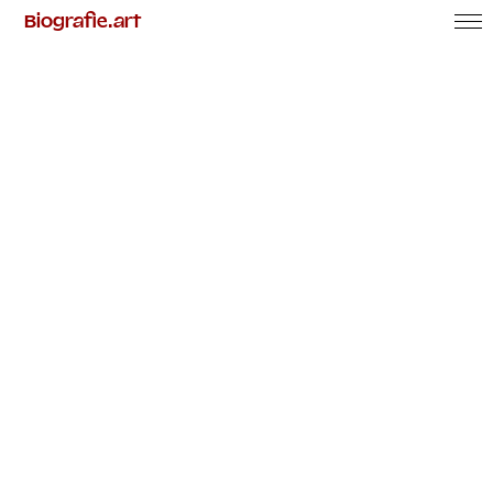
Biografie.art
Phasen
Erfahrungen
Arbeitsdokument
Aktuelles
Über uns