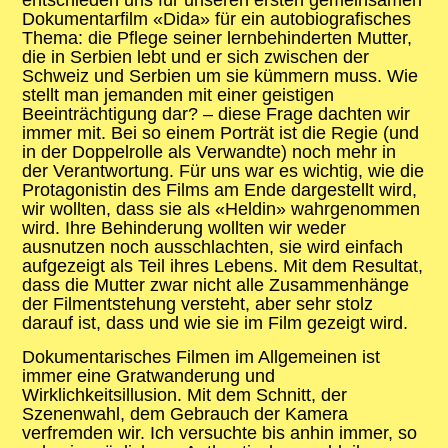
entschieden uns für unseren ersten gemeinsamen
Dokumentarfilm «Dida» für ein autobiografisches
Thema: die Pflege seiner lernbehinderten Mutter,
die in Serbien lebt und er sich zwischen der
Schweiz und Serbien um sie kümmern muss. Wie
stellt man jemanden mit einer geistigen
Beeinträchtigung dar? – diese Frage dachten wir
immer mit. Bei so einem Porträt ist die Regie (und
in der Doppelrolle als Verwandte) noch mehr in
der Verantwortung. Für uns war es wichtig, wie die
Protagonistin des Films am Ende dargestellt wird,
wir wollten, dass sie als «Heldin» wahrgenommen
wird. Ihre Behinderung wollten wir weder
ausnutzen noch ausschlachten, sie wird einfach
aufgezeigt als Teil ihres Lebens. Mit dem Resultat,
dass die Mutter zwar nicht alle Zusammenhänge
der Filmentstehung versteht, aber sehr stolz
darauf ist, dass und wie sie im Film gezeigt wird.
Dokumentarisches Filmen im Allgemeinen ist
immer eine Gratwanderung und
Wirklichkeitsillusion. Mit dem Schnitt, der
Szenenwahl, dem Gebrauch der Kamera
verfremden wir. Ich versuchte bis anhin immer, so