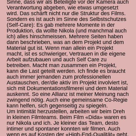
Sinne, dass wir als Beteiligte vor der Kamera auch
Verantwortung abgeben, wie etwas umgesetzt
wird. Das schärft nicht nur die Struktur des Films.
Sondern es ist auch im Sinne des Selbstschutzes
(Self-Care): Es gab mehrere Momente in der
Produktion, da wollte Nikola (und manchmal auch
ich) alles hinschmeissen. Mehrere Seiten haben
dann beschrieben, was an dem Projekt und dem
Material gut ist. Wenn man allein ein Projekt
macht, ist es schwieriger, Vertrauen in die eigene
Arbeit aufzubauen und auch Self Care zu
betreiben. Macht man zusammen ein Projekt,
kann die Last geteilt werden. Ich finde es braucht
auch immer jemanden zum professionellen
Austauschen, der/die aktiv im Projekt involviert ist,
sich mit Dokumentationsfilmerei und dem Material
auskennt. So eine Allianz ist meiner Meinung nach
zwingend nötig. Auch eine gemeinsame Co-Regie
kann helfen, sich gegenseitig zu spiegeln.
Um Intimität herzustellen, arbeiten wir beim Dreh
in kleinen Filmteams. Beim Film «Dida» waren es
nur Nikola und ich. Je kleiner das Team, desto
intimer und spontaner konnten wir filmen. Auch
wenn es auf Kosten der «High-End-Qualität» geht,